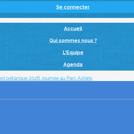
Se connecter
Accueil
Qui sommes nous ?
L'Equipe
Agenda
noi pétanque 2026
Journée au Parc Astérix